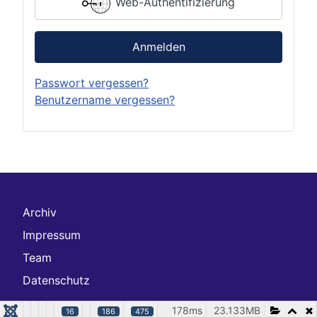
Web-Authentifizierung
Anmelden
Passwort vergessen?
Benutzername vergessen?
Archiv
Impressum
Team
Datenschutz
178ms
23.133MB
16
186
475