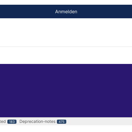
Anmelden
ted
Deprecation-notes
183
475