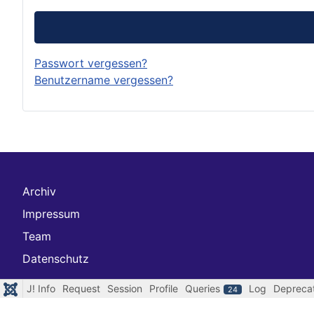
Passwort vergessen?
Benutzername vergessen?
Archiv
Impressum
Team
Datenschutz
J! Info
Request
Session
Profile
Queries
Log
Depreca
24