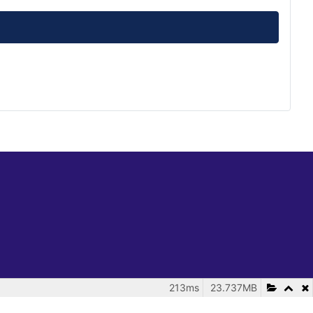
213ms
23.737MB